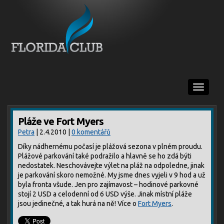
Menu
Pláže ve Fort Myers
Petra
| 2.4.2010 |
0 komentářů
Díky nádhernému počasí je plážová sezona v plném proudu.
Plážové parkování také podražilo a hlavně se ho zdá býti
nedostatek. Neschovávejte výlet na pláž na odpoledne, jinak
je parkování skoro nemožné. My jsme dnes vyjeli v 9 hod a už
byla fronta všude. Jen pro zajímavost – hodinové parkovné
stojí 2 USD a celodenní od 6 USD výše. Jinak místní pláže
jsou jedinečné, a tak hurá na ně! Více o
Fort Myers
.