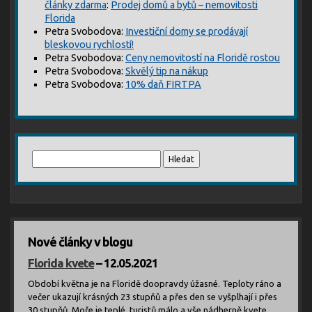
články zdarma
:
Prodej domů a bytů – nemovitosti
Florida
Petra Svobodova
:
Investiční domy se prodávají
bleskovou rychlostí!
Petra Svobodova
:
Ceny nemovitostí na Floridě rostou
Petra Svobodova
:
Skvělý tip na nákup
Petra Svobodova
:
10% daň FIRTPA
Vyhledávání
Nové články v blogu
Florida kvete
– 12.05.2021
Období května je na Floridě doopravdy úžasné. Teploty ráno a
večer ukazují krásných 23 stupňů a přes den se vyšplhají i přes
30 stupňů. Moře je teplé, turistů málo a vše nádherně kvete.