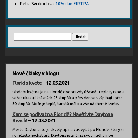
Petra Svobodova
:
10% daň FIRTPA
Vyhledávání
Nové články v blogu
Florida kvete
– 12.05.2021
Období května je na Floridě doopravdy úžasné. Teploty ráno a
večer ukazují krásných 23 stupňů a přes den se vyšplhají i přes
30 stupňů. Moře je teplé, turistů málo a vše nádherně kvete.
Kam se podívat na Floridě? Navštivte Daytona
Beach!
– 12.03.2021
Město Daytona, to je skvělý tip na váš výlet po Floridě, který si
nemůžete nechat ujít. Daytona je známa svou nádhernou