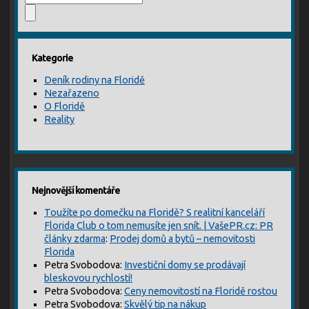
Kategorie
Deník rodiny na Floridě
Nezařazeno
O Floridě
Reality
Nejnovější komentáře
Toužíte po domečku na Floridě? S realitní kanceláří
Florida Club o tom nemusíte jen snít. | VašePR.cz: PR
články zdarma
:
Prodej domů a bytů – nemovitosti
Florida
Petra Svobodova
:
Investiční domy se prodávají
bleskovou rychlostí!
Petra Svobodova
:
Ceny nemovitostí na Floridě rostou
Petra Svobodova
:
Skvělý tip na nákup