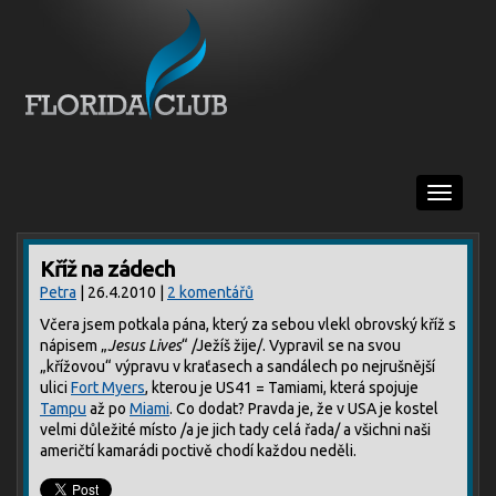
Menu
Kříž na zádech
Petra
| 26.4.2010 |
2 komentářů
Včera jsem potkala pána, který za sebou vlekl obrovský kříž s
nápisem „
Jesus Lives
“ /Ježíš žije/. Vypravil se na svou
„křížovou“ výpravu v kraťasech a sandálech po nejrušnější
ulici
Fort Myers
, kterou je US41 = Tamiami, která spojuje
Tampu
až po
Miami
. Co dodat? Pravda je, že v USA je kostel
velmi důležité místo /a je jich tady celá řada/ a všichni naši
američtí kamarádi poctivě chodí každou neděli.