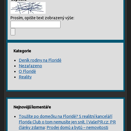
Prosím, opište text zobrazený výše:
Kategorie
Deník rodiny na Floridě
Nezařazeno
O Floridě
Reality
Nejnovější komentáře
Toužíte po domečku na Floridě? S realitní kanceláří
Florida Club o tom nemusíte jen snít. | VašePR.cz: PR
články zdarma
:
Prodej domů a bytů – nemovitosti