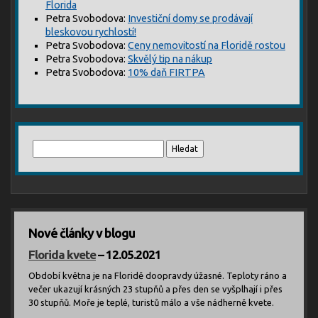
Florida
Petra Svobodova
:
Investiční domy se prodávají
bleskovou rychlostí!
Petra Svobodova
:
Ceny nemovitostí na Floridě rostou
Petra Svobodova
:
Skvělý tip na nákup
Petra Svobodova
:
10% daň FIRTPA
Vyhledávání
Nové články v blogu
Florida kvete
– 12.05.2021
Období května je na Floridě doopravdy úžasné. Teploty ráno a
večer ukazují krásných 23 stupňů a přes den se vyšplhají i přes
30 stupňů. Moře je teplé, turistů málo a vše nádherně kvete.