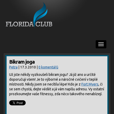
Menu
Bikram joga
Petra
| 17.3.2010 |
0 komentářů
Už jste někdy vyzkoušeli bikram jogu? Já již ano a určitě
doporučuji všem! Je to výborné a náročné cvičení v teplé
místnosti. Nikdy jsem se necítila lépe! Kdo je z
Fort Myers
, či
se sem chystá, dejte vědět a já vám napíšu adresu. Vy ostatní
prozkoumejte vaše fitnessy, zda něco takového nenabízejí.