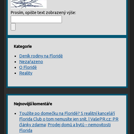
Prosím, opište text zobrazený výše:
Kategorie
Deník rodiny na Floridě
Nezařazeno
O Floridě
Reality
Nejnovější komentáře
Toužíte po domečku na Floridě? S realitní kanceláří
Florida Club o tom nemusíte jen snít. | VašePR.cz: PR
články zdarma
:
Prodej domů a bytů – nemovitosti
Florida