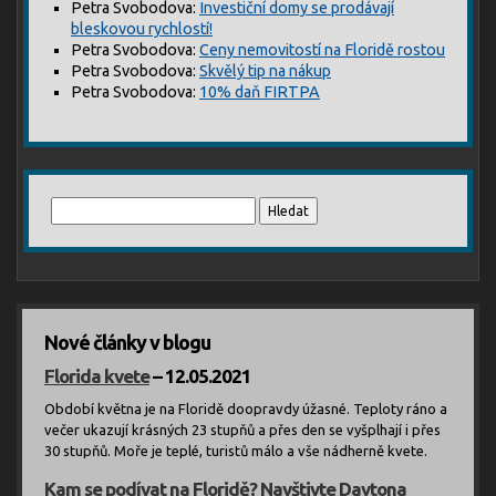
Petra Svobodova
:
Investiční domy se prodávají
bleskovou rychlostí!
Petra Svobodova
:
Ceny nemovitostí na Floridě rostou
Petra Svobodova
:
Skvělý tip na nákup
Petra Svobodova
:
10% daň FIRTPA
Vyhledávání
Nové články v blogu
Florida kvete
– 12.05.2021
Období května je na Floridě doopravdy úžasné. Teploty ráno a
večer ukazují krásných 23 stupňů a přes den se vyšplhají i přes
30 stupňů. Moře je teplé, turistů málo a vše nádherně kvete.
Kam se podívat na Floridě? Navštivte Daytona