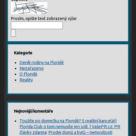
Prosím, opište text zobrazený výše:
Kategorie
Deník rodiny na Floridě
Nezařazeno
O Floridě
Reality
Nejnovější komentáře
Toužíte po domečku na Floridě? S realitní kanceláří
Florida Club o tom nemusíte jen snít. | VašePR.cz: PR
články zdarma
:
Prodej domů a bytů – nemovitosti