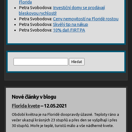
Florida
Petra Svobodova
:
Investiční domy se prodávají
bleskovou rychlostí!
Petra Svobodova
:
Ceny nemovitostí na Floridě rostou
Petra Svobodova
:
Skvělý tip na nákup
Petra Svobodova
:
10% daň FIRTPA
Vyhledávání
Nové články v blogu
Florida kvete
– 12.05.2021
Období května je na Floridě doopravdy úžasné. Teploty ráno a
večer ukazují krásných 23 stupňů a přes den se vyšplhají i přes
30 stupňů. Moře je teplé, turistů málo a vše nádherně kvete.