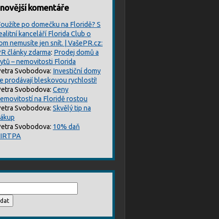
novější komentáře
oužíte po domečku na Floridě? S
ealitní kanceláří Florida Club o
om nemusíte jen snít. | VašePR.cz:
R články zdarma
:
Prodej domů a
ytů – nemovitosti Florida
etra Svobodova
:
Investiční domy
e prodávají bleskovou rychlostí!
etra Svobodova
:
Ceny
emovitostí na Floridě rostou
etra Svobodova
:
Skvělý tip na
ákup
etra Svobodova
:
10% daň
FIRTPA
edávání