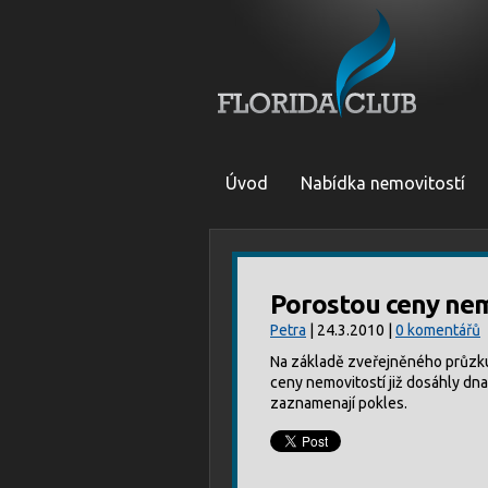
Úvod
Nabídka nemovitostí
Porostou ceny nemo
Petra
| 24.3.2010 |
0 komentářů
Na základě zveřejněného průzku
ceny nemovitostí již dosáhly dn
zaznamenají pokles.