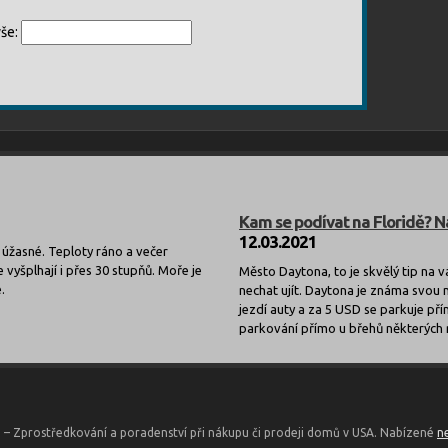
še:
Kam se podívat na Floridě? N
12.03.2021
úžasné. Teploty ráno a večer
 vyšplhají i přes 30 stupňů. Moře je
Město Daytona, to je skvělý tip na v
.
nechat ujít. Daytona je známa svou 
jezdí auty a za 5 USD se parkuje pří
parkování přímo u břehů některých ry
6 – Zprostředkování a poradenství při nákupu či prodeji domů v USA. Nabízené
n