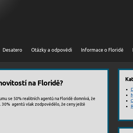
Desatero
Otázky a odpovědi
Informace o Floridě
Kat
vitostí na Floridě?
D
N
mu se 50% realitních agentů na Floridě domnívá, že
O
a. 30% agentů však zodpovědělo, že ceny ještě
R