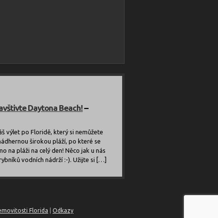
avštivte Daytona Beach!
–
áš výlet po Floridě, který si nemůžete
nádhernou širokou pláží, po které se
mo na pláži na celý den! Něco jak u nás
bníků vodních nádrží :-). Užijte si […]
emovitosti Florida
|
Odkazy