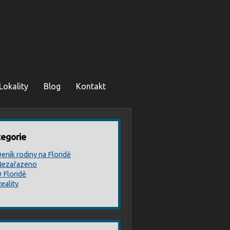
Lokality
Blog
Kontakt
egorie
eník rodiny na Floridě
ezařazeno
 Floridě
eality