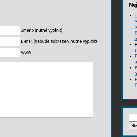
Nej
T
r
t
Jméno (nutné vyplnit)
P
b
E-mail (nebude zobrazen, nutné vyplnit)
P
s
www
P
n
P
n
P
Vyhl