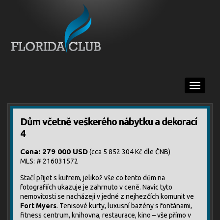
Menu
Dům včetně veškerého nábytku a dekorací
4
Cena: 279 000 USD
(cca 5 852 304 Kč dle ČNB)
MLS: # 216031572
Stačí přijet s kufrem, jelikož vše co tento dům na
fotografiích ukazuje je zahrnuto v ceně. Navíc tyto
nemovitosti se nacházejí v jedné z nejhezčích komunit ve
Fort Myers
. Tenisové kurty, luxusní bazény s fontánami,
fitness centrum, knihovna, restaurace, kino – vše přímo v