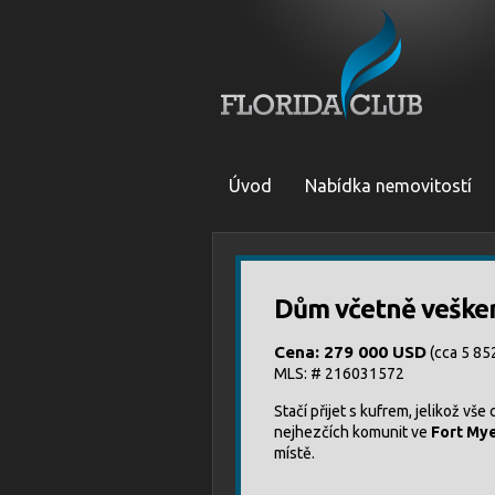
Úvod
Nabídka nemovitostí
Dům včetně vešker
Cena: 279 000 USD
(cca 5 85
MLS: # 216031572
Stačí přijet s kufrem, jelikož vš
nejhezčích komunit ve
Fort My
místě.