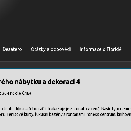
Desatero
Otázky a odpovědi
Informace o Floridě
ého nábytku a dekorací 4
2 304 Kč dle ČNB)
e co tento dům na fotografiích ukazuje je zahrnuto v ceně. Navíc tyto nemo
ers
. Tenisové kurty, luxusní bazény s fontánami, fitness centrum, knihovn
[SHOW AS SLIDESHOW]