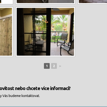
1
2
►
vitost nebo chcete více informací?
my Vás budeme kontaktovat.