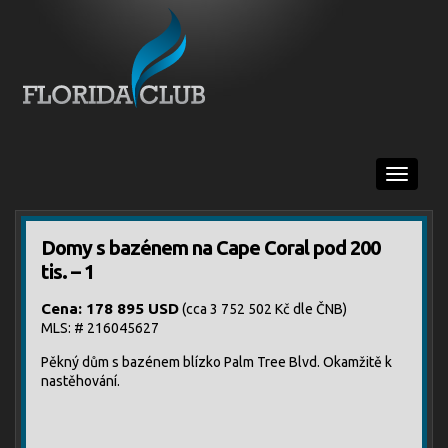
Menu
Domy s bazénem na Cape Coral pod 200
tis. – 1
Cena: 178 895 USD
(cca 3 752 502 Kč dle ČNB)
MLS: # 216045627
Pěkný dům s bazénem blízko Palm Tree Blvd. Okamžitě k
nastěhování.
[SHOW AS SLIDESHOW]